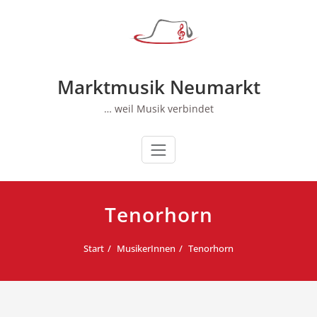
Zum
Inhalt
springen
Marktmusik Neumarkt
… weil Musik verbindet
Tenorhorn
Start
MusikerInnen
Tenorhorn