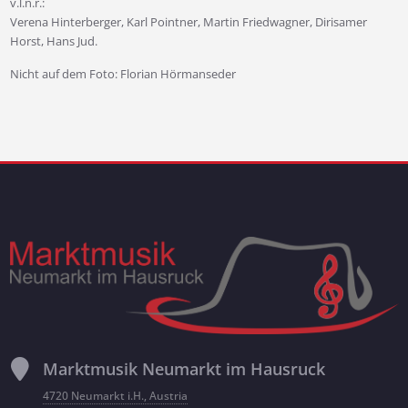
v.l.n.r.:
Verena Hinterberger, Karl Pointner, Martin Friedwagner, Dirisamer
Horst, Hans Jud.
Nicht auf dem Foto: Florian Hörmanseder
Marktmusik Neumarkt im Hausruck
4720 Neumarkt i.H., Austria