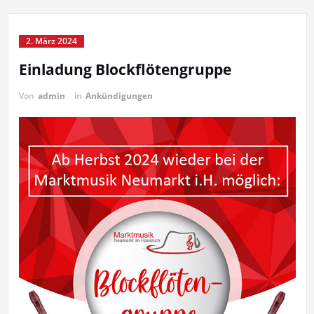
2. März 2024
Einladung Blockflötengruppe
Von
admin
in
Ankündigungen